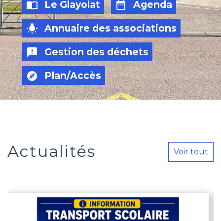
Le Glayolat
Agenda
import_contacts
date_range
Annuaire des associations
wb_incandescent
Gestion des déchets
announcement
Plan/Accès
explore
Actualités
Voir tout