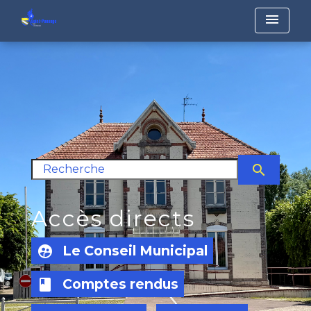
menu
search
Accès directs
Le Conseil Municipal
supervised_user_circle
Comptes rendus
book