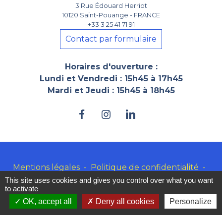
3 Rue Édouard Herriot
10120 Saint-Pouange - FRANCE
+33 3 25 41 71 91
Contact par formulaire
Horaires d'ouverture :
Lundi et Vendredi : 15h45 à 17h45
Mardi et Jeudi : 15h45 à 18h45
Mentions légales
-
Politique de confidentialité
-
Accessibilité
-
Plan du site
-
Gestion des cookies
This site uses cookies and gives you control over what you want
to activate
OK, accept all
Deny all cookies
Personalize
Site créé en partenariat avec Réseau des Communes