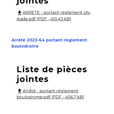
jointes
file_download
ARRETE - portant règlement city
stade.pdf (PDF - 410.43 kB)
Arrêté 2023-64 portant règlement
boulodrome
Liste de pièces
jointes
file_download
Arrêté - portant règlement
boulodrome.pdf (PDF - 406.7 kB)