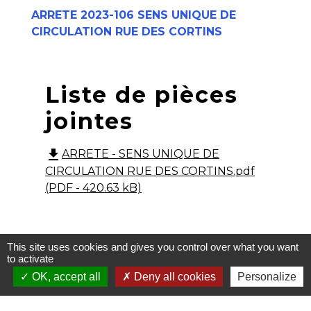
ARRETE 2023-106 SENS UNIQUE DE
CIRCULATION RUE DES CORTINS
Liste de pièces
jointes
file_download
ARRETE - SENS UNIQUE DE
CIRCULATION RUE DES CORTINS.pdf
(PDF - 420.63 kB)
AR 2025-45 AIRE DE JEUX - JEU ECHELLES
This site uses cookies and gives you control over what you want
to activate
OK, accept all
Deny all cookies
Personalize
aire de jeux