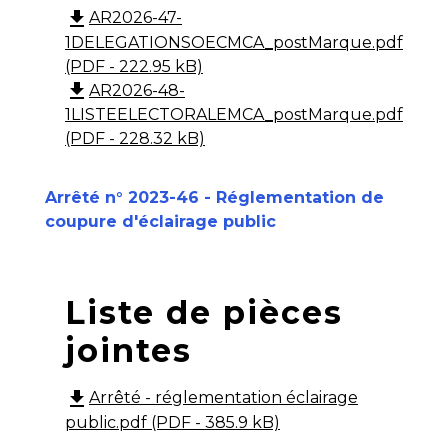
file_download
AR2026-47-
1DELEGATIONSOECMCA_postMarque.pdf
(PDF - 222.95 kB)
file_download
AR2026-48-
1LISTEELECTORALEMCA_postMarque.pdf
(PDF - 228.32 kB)
Arrêté n° 2023-46 - Réglementation de
coupure d'éclairage public
Liste de pièces
jointes
file_download
Arrêté - réglementation éclairage
public.pdf (PDF - 385.9 kB)